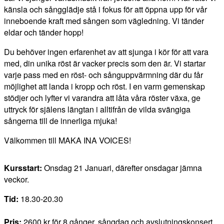
känsla och sångglädje stå i fokus för att öppna upp för vår
inneboende kraft med sången som vägledning. Vi tänder
eldar och tänder hopp!
Du behöver ingen erfarenhet av att sjunga i kör för att vara
med, din unika röst är vacker precis som den är. Vi startar
varje pass med en röst- och sånguppvärmning där du får
möjlighet att landa i kropp och röst. I en varm gemenskap
stödjer och lyfter vi varandra att låta våra röster växa, ge
uttryck för själens längtan i alltifrån de vilda svängiga
sångerna till de innerliga mjuka!
Välkommen till MAKA INA VOICES!
Kursstart:
Onsdag 21 Januari, därefter onsdagar jämna
veckor.
Tid:
18.30-20.30
Pris:
2600 kr för 8 gånger, sångdag och avslutningskonsert.