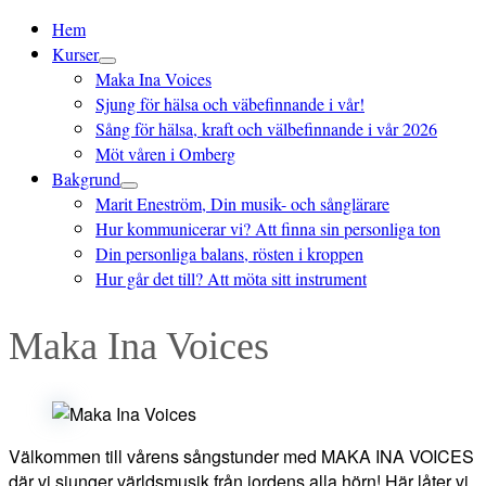
Meny
Hem
Kurser
Maka Ina Voices
Sjung för hälsa och väbefinnande i vår!
Sång för hälsa, kraft och välbefinnande i vår 2026
Möt våren i Omberg
Bakgrund
Marit Eneström, Din musik- och sånglärare
Hur kommunicerar vi? Att finna sin personliga ton
Din personliga balans, rösten i kroppen
Hur går det till? Att möta sitt instrument
Maka Ina Voices
Välkommen till vårens sångstunder med MAKA INA VOICES
där vi sjunger världsmusik från jordens alla hörn! Här låter vi