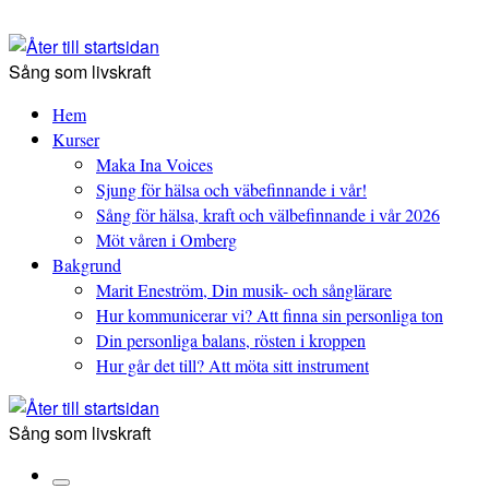
Skip
to
content
Sång som livskraft
Hem
Kurser
Maka Ina Voices
Sjung för hälsa och väbefinnande i vår!
Sång för hälsa, kraft och välbefinnande i vår 2026
Möt våren i Omberg
Bakgrund
Marit Eneström, Din musik- och sånglärare
Hur kommunicerar vi? Att finna sin personliga ton
Din personliga balans, rösten i kroppen
Hur går det till? Att möta sitt instrument
Sång som livskraft